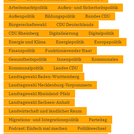
Arbeitsmarktpolitik
Außen- und Sicherheitspolitik
Außenpolitik
Bildungspolitik
Bundes CDU
Bürgerschaftswahl
CDU Deutschlands
CDU Rheinberg
Digitalisierung
Digitalpolitik
Energie und Klima
Energiepolitik
Europapolitik
Finanzpolitik
Funktionierender Staat
Gesundheitspolitik
Innenpolitik
Kommunales
Kommunalpolitik
Landes CDU
Landtagswahl Baden-Württemberg
Landtagswahl Mecklenburg-Vorpommern
Landtagswahl Rheinland-Pfalz
Landtagswahl Sachsen-Anhalt
Landwirtschaft und ländlicher Raum
Migrations- und Integrationspolitik
Parteitag
Podcast: Einfach mal machen
Politikwechsel