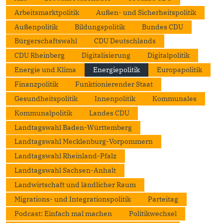
Arbeitsmarktpolitik
Außen- und Sicherheitspolitik
Außenpolitik
Bildungspolitik
Bundes CDU
Bürgerschaftswahl
CDU Deutschlands
CDU Rheinberg
Digitalisierung
Digitalpolitik
Energie und Klima
Energiepolitik
Europapolitik
Finanzpolitik
Funktionierender Staat
Gesundheitspolitik
Innenpolitik
Kommunales
Kommunalpolitik
Landes CDU
Landtagswahl Baden-Württemberg
Landtagswahl Mecklenburg-Vorpommern
Landtagswahl Rheinland-Pfalz
Landtagswahl Sachsen-Anhalt
Landwirtschaft und ländlicher Raum
Migrations- und Integrationspolitik
Parteitag
Podcast: Einfach mal machen
Politikwechsel