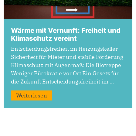
Wärme mit Vernunft: Freiheit und
Klimaschutz vereint
Entscheidungsfreiheit im Heizungskeller
Sicherheit für Mieter und stabile Förderung
Klimaschutz mit Augenmaß: Die Biotreppe
Weniger Bürokratie vor Ort Ein Gesetz für
die Zukunft Entscheidungsfreiheit im …
Weiterlesen