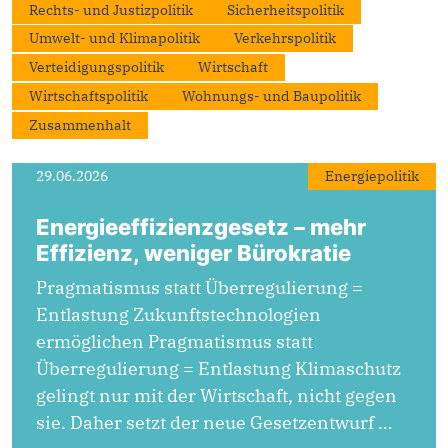
Rechts- und Justizpolitik
Sicherheitspolitik
Umwelt- und Klimapolitik
Verkehrspolitik
Verteidigungspolitik
Wirtschaft
Wirtschaftspolitik
Wohnungs- und Baupolitik
Zusammenhalt
29.06.2026
Energiepolitik
Energieeffizienzgesetz – mehr
Effizienz, weniger Bürokratie
Pragmatismus statt Überregulierung =
Entlastung Zukunftstechnologien
ermöglichen Pragmatismus statt
Überregulierung = Entlastung Klimaschutz
gelingt nur mit der Wirtschaft, nicht gegen
sie. Daher setzt der neue Gesetzentwurf …