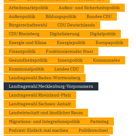
Arbeitsmarktpolitik
Außen- und Sicherheitspolitik
Außenpolitik
Bildungspolitik
Bundes CDU
Bürgerschaftswahl
CDU Deutschlands
CDU Rheinberg
Digitalisierung
Digitalpolitik
Energie und Klima
Energiepolitik
Europapolitik
Finanzpolitik
Funktionierender Staat
Gesundheitspolitik
Innenpolitik
Kommunales
Kommunalpolitik
Landes CDU
Landtagswahl Baden-Württemberg
Landtagswahl Mecklenburg-Vorpommern
Landtagswahl Rheinland-Pfalz
Landtagswahl Sachsen-Anhalt
Landwirtschaft und ländlicher Raum
Migrations- und Integrationspolitik
Parteitag
Podcast: Einfach mal machen
Politikwechsel