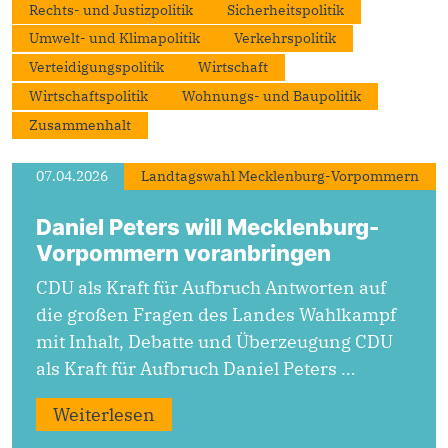
Rechts- und Justizpolitik
Sicherheitspolitik
Umwelt- und Klimapolitik
Verkehrspolitik
Verteidigungspolitik
Wirtschaft
Wirtschaftspolitik
Wohnungs- und Baupolitik
Zusammenhalt
07.04.2026
Landtagswahl Mecklenburg-Vorpommern
Daniel Peters will Mecklenburg-
Vorpommern voranbringen
CDU als Kraft für Aufbruch Antworten auf
die großen Fragen des Landes Wahlkampf
mit Inhalt, Debatte und Überzeugung CDU
als Kraft für Aufbruch Daniel Peters …
Weiterlesen