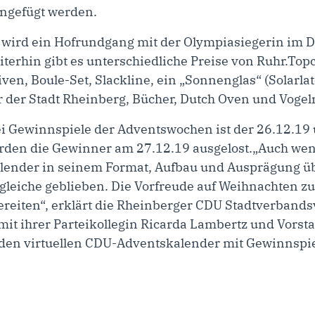
gefügt werden.
 wird ein Hofrundgang mit der Olympiasiegerin im D
eiterhin gibt es unterschiedliche Preise von Ruhr.Top
ven, Boule-Set, Slackline, ein „Sonnenglas“ (Solarlat
er der Stadt Rheinberg, Bücher, Dutch Oven und Vogel
ei Gewinnspiele der Adventswochen ist der 26.12.19 
den die Gewinner am 27.12.19 ausgelost.„Auch wenn
ender in seinem Format, Aufbau und Ausprägung übe
ie gleiche geblieben. Die Vorfreude auf Weihnachten 
reiten“, erklärt die Rheinberger CDU Stadtverbands
mit ihrer Parteikollegin Ricarda Lambertz und Vors
 den virtuellen CDU-Adventskalender mit Gewinnspie