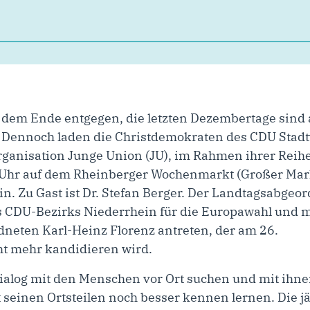
m dem Ende entgegen, die letzten Dezembertage sin
te. Dennoch laden die Christdemokraten des CDU Sta
rganisation Junge Union (JU), im Rahmen ihrer Reih
 Uhr auf dem Rheinberger Wochenmarkt (Großer Mark
n. Zu Gast ist Dr. Stefan Berger. Der Landtagsabgeo
es CDU-Bezirks Niederrhein für die Europawahl und 
neten Karl-Heinz Florenz antreten, der am 26.
ht mehr kandidieren wird.
Dialog mit den Menschen vor Ort suchen und mit ih
 seinen Ortsteilen noch besser kennen lernen. Die j