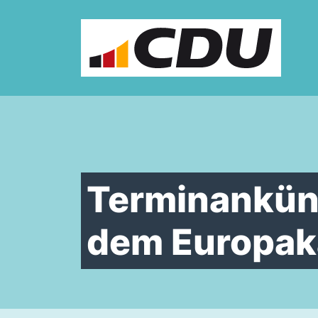
Zum Inhalt springen
Terminankün
dem Europaka