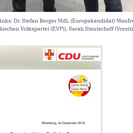
links: Dr. Stefan Berger MdL (Europakandidat) Man
äischen Volkspartei (EVP)), Sarah Stantscheff (Vors