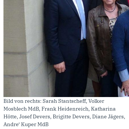
Bild von rechts: Sarah Stantscheff, Volker
Mosblech MdB, Frank Heidenreich, Katharina
Hötte, Josef Devers, Brigitte Devers, Diane Jägers,
Andre‘ Kuper MdB