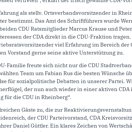
ssen vertreten“, erklärt der frisch gewählte CDA-Vo
fahrung als stellv. Ortsverbandsvorsitzender in Rhei
ter bestimmt. Das Amt des Schriftführers wurde Wern
e beiden CDU Ratsmitglieder Marcus Krause und Pet
teressen der CDA direkt in die CDU-Fraktion tragen.
riebsratsvorsitzender viel Erfahrung im Bereich der
en Vorstand gerne seine aktive Unterstützung zu.
U-Familie freute sich nicht nur die CDU Stadtverba
ewählten Team um Fabian Rus die besten Wünsche übe
lse für sozialpolitische Debatten in unserer Partei. W
rflügel, der nun auch wieder in einer aktiven CDA i
ng für die CDU in Rheinberg“.
reichen Gäste zu, die zur Reaktivierungsvernstaltu
denreich, der CDU Parteivorstand, CDA Kreisvorsit
rer Daniel Güttler. Ein klares Zeichen von Wertsch