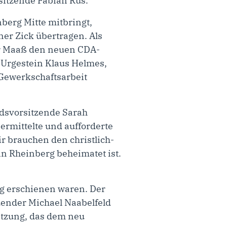
rsitzende Fabian Rus.
nberg Mitte mitbringt,
er Zick übertragen. Als
er Maaß den neuen CDA-
 Urgestein Klaus Helmes,
 Gewerkschaftsarbeit
ndsvorsitzende Sarah
rmittelte und aufforderte
ir brauchen den christlich-
n Rheinberg beheimatet ist.
ng erschienen waren. Der
zender Michael Naabelfeld
ätzung, das dem neu