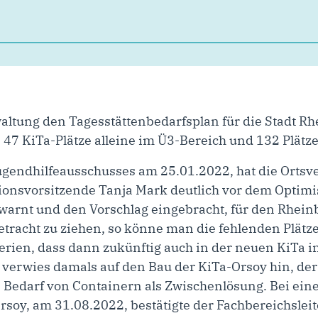
ltung den Tagesstättenbedarfsplan für die Stadt Rhe
n 47 KiTa-Plätze alleine im Ü3-Bereich und 132 Plätz
Jugendhilfeausschusses am 25.01.2022, hat die Orts
tionsvorsitzende Tanja Mark deutlich vor dem Optim
warnt und den Vorschlag eingebracht, für den Rheinb
tracht zu ziehen, so könne man die fehlenden Plätze
ierien, dass dann zukünftig auch in der neuen KiTa
 verwies damals auf den Bau der KiTa-Orsoy hin, der 
 Bedarf von Containern als Zwischenlösung. Bei eine
rsoy, am 31.08.2022, bestätigte der Fachbereichsleit