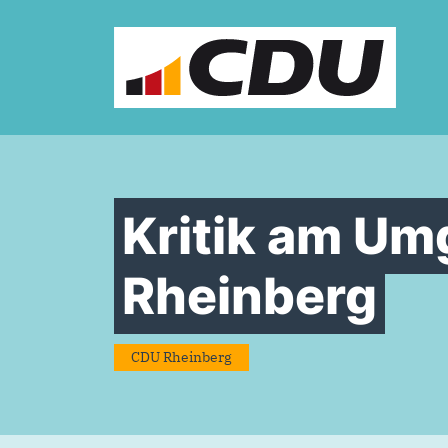
Zum Inhalt springen
Kritik am Umg
Rheinberg
CDU Rheinberg