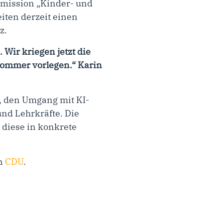
mmission „Kinder- und
iten derzeit einen
z.
Wir kriegen jetzt die
Sommer vorlegen.“ Karin
n, den Umgang mit KI-
nd Lehrkräfte. Die
 diese in konkrete
on
CDU
.