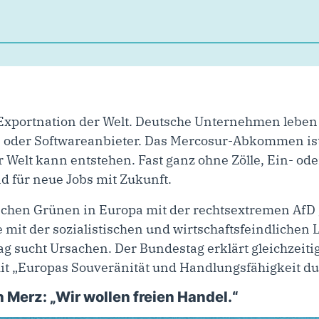
e Exportnation der Welt. Deutsche Unternehmen leben
oder Softwareanbieter. Das Mercosur-Abkommen ist d
Welt kann entstehen. Fast ganz ohne Zölle, Ein- od
 für neue Jobs mit Zukunft.
schen Grünen in Europa mit der rechtsextremen A
mit der sozialistischen und wirtschaftsfeindlichen
g sucht Ursachen. Der Bundestag erklärt gleichzeit
t „Europas Souveränität und Handlungsfähigkeit dur
 Merz: „Wir wollen freien Handel.“