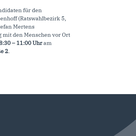
ndidaten für den
enhoff (Ratswahlbezirk 5,
tefan Mertens
g mit den Menschen vor Ort
8:30 – 11:00 Uhr
am
e 2
.