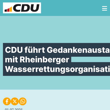
Zum Inhalt springen
CDU führt Gedankenaust
mit Rheinberger
Wasserrettungsorganisat
01.07.2025