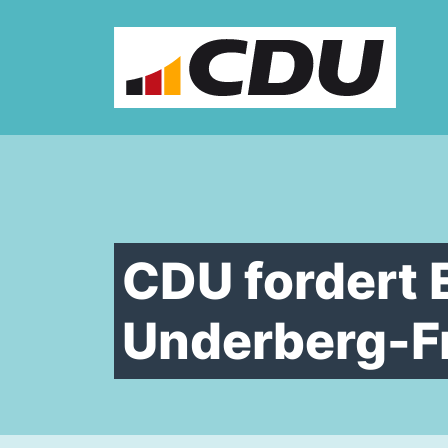
Zum Inhalt springen
CDU fordert 
Underberg-F